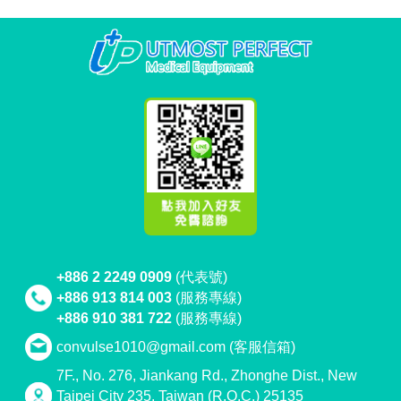
+886 2 2249 0909
(代表號)
+886 913 814 003
(服務專線)
+886 910 381 722
(服務專線)
convulse1010@gmail.com
(客服信箱)
7F., No. 276, Jiankang Rd., Zhonghe Dist., New
Taipei City 235, Taiwan (R.O.C.) 25135