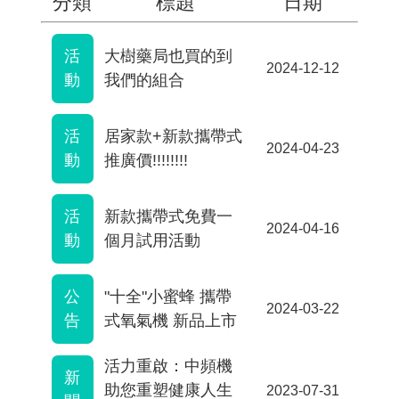
分類
標題
日期
活
大樹藥局也買的到
2024-12-12
動
我們的組合
活
居家款+新款攜帶式
2024-04-23
動
推廣價!!!!!!!!
活
新款攜帶式免費一
2024-04-16
動
個月試用活動
公
"十全"小蜜蜂 攜帶
2024-03-22
告
式氧氣機 新品上市
活力重啟：中頻機
新
助您重塑健康人生
2023-07-31