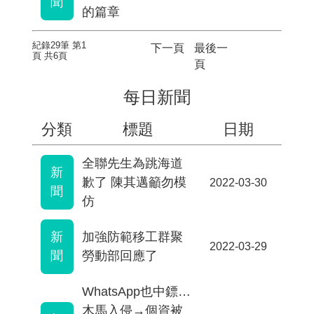
聞
的篇章
紀錄29筆 第1
下一頁
最後一
頁 共6頁
頁
每日新聞
分類
標題
日期
全聯先生為跳海道
新
歉了 陳其邁籲勿模
2022-03-30
聞
仿
新
加強防範移工群聚
2022-03-29
聞
勞動部回應了
WhatsApp也中鏢…
木馬入侵→個資被