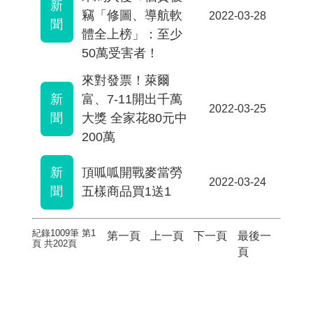
新
竊「修圖、導航軟
2022-03-28
聞
體全上榜」：至少
50萬受害者！
來對發票！萊爾
新
富、7-11開出千萬
2022-03-25
聞
大獎 全家花80元中
200萬
新
頂呱呱開戰麥當勞
2022-03-24
聞
五樣商品買1送1
紀錄1009筆 第1
第一頁
上一頁
下一頁
最後一
頁 共202頁
頁