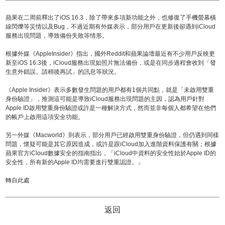
蘋果在二周前釋出了iOS 16.3，除了帶來多項新功能之外，也修復了手機螢幕橫
線閃爍等災情以及Bug，不過近期有外媒表示，部分用戶在更新後卻遇到iCloud
服務出現問題，導致備份失敗等情形。
根據外媒《AppleInsider》指出，國外Reddit和蘋果論壇最近有不少用戶反映更
新至iOS 16.3後，iCloud服務出現如照片無法備份，或是在同步過程會收到「發
生意外錯誤。請稍後再試」的訊息等狀況。
《Apple Insider》表示多數發生問題的用戶都有1個共同點，就是「未啟用雙重
身份驗證」，推測這可能是導致iCloud服務出現問題的主因，認為用戶針對
Apple ID啟用雙重身份驗證或許是一種解決方式，然而並非每個人都希望在他們
的帳戶上啟用這項安全功能。
另一外媒《Macworld》則表示，部分用戶已經啟用雙重身份驗證，但仍遇到同樣
問題，懷疑可能是其它原因造成，或許是跟iCloud加入進階資料保護有關；根據
蘋果官方iCloud數據安全的指南指出，「iCloud中資料的安全性始於Apple ID的
安全性，所有新的Apple ID均需要進行雙重認證。」
轉自此處
返回