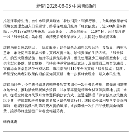
新聞 2026-06-05 中廣新聞網
推動淨零綠生活，台中市環保局透過「餐飲消費 × 環保行動」，鼓勵餐飲業者將
環境友善理念融入日常經營，將環保餐廳升級為「綠食飯桌」，近600家環保餐
廳，已有187家轉型升級為「綠食飯桌」。環保局表示，116年起，這項制度統
一以「綠食飯桌」為名稱，邀請更多餐飲業者加入，共同朝永續經營邁進。
環保局長吳盛忠指出，「綠食飯桌」結合綠色永續理念與台語「食飯桌」的生活
意象，象徵從日常餐桌出發，實踐友善土地、珍惜資源的生活方式。「綠食飯
桌」的五大響應措施，包括不提供免洗餐具，優先使用至少三項的國產食材，提
供客製化餐點、惜食點餐，同時宣傳淨零綠生活意涵，及辦理員工教育訓練員，
宣傳綠食飯桌意涵並作成紀錄。環境部預計116年全面實施「綠食飯桌」制度，
希望深化業者對政策內涵的認知與實踐，進一步將綠食理念，融入市民生活。
環保局預告，今年將持續透過輔導餐飲業者減少一次性餐具使用、優先選用當季
在地食材、推動惜食點餐減少浪費，並在菜單清楚標示食材來源與產地，讓「永
續」從理念轉化為民眾可實際選擇的飲食方式，並透過辦理「綠食飯桌政策推廣
說明會」持續鼓勵更多餐飲業者加入綠色餐飲行列，讓民眾外出用餐享受美食的
同時，也能輕鬆做出對環境更友善的選擇，逐步降低一次性用品使用與食物浪
費，讓淨零綠生活從日常餐桌輕鬆落實。
轉自此處