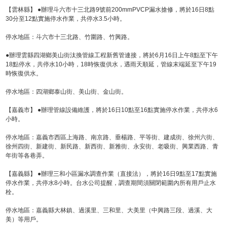
【雲林縣】 ●辦理斗六市十三北路9號前200mmPVCP漏水搶修，將於16日8點
30分至12點實施停水作業，共停水3.5小時。
停水地區：斗六市十三北路、竹圍路、竹興路。
●辦理雲縣四湖鄉美山街汰換管線工程新舊管連接，將於6月16日上午8點至下午
18點停水，共停水10小時，18時恢復供水，遇雨天順延，管線末端延至下午19
時恢復供水。
停水地區：四湖鄉泰山街、美山街、金山街。
【嘉義市】 ●辦理管線設備維護，將於16日10點至16點實施停水作業，共停水6
小時。
停水地區：嘉義市西區上海路、南京路、垂楊路、平等街、建成街、徐州六街、
徐州四街、新建街、新民路、新西街、新雅街、永安街、老吸街、興業西路、青
年街等各巷弄。
【嘉義縣】 ●辦理三和小區漏水調查作業（直接法），將於16日9點至17點實施
停水作業，共停水8小時。台水公司提醒，調查期間須關閉範圍內所有用戶止水
栓。
停水地區：嘉義縣大林鎮、過溪里、三和里、大美里（中興路三段、過溪、大
美）等用戶。