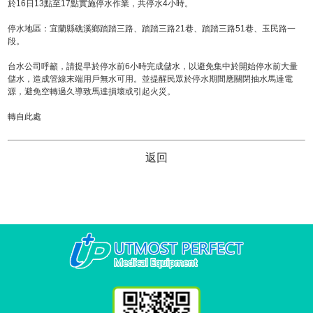
於16日13點至17點實施停水作業，共停水4小時。
停水地區：宜蘭縣礁溪鄉踏踏三路、踏踏三路21巷、踏踏三路51巷、玉民路一
段。
台水公司呼籲，請提早於停水前6小時完成儲水，以避免集中於開始停水前大量
儲水，造成管線末端用戶無水可用。並提醒民眾於停水期間應關閉抽水馬達電
源，避免空轉過久導致馬達損壞或引起火災。
轉自此處
返回