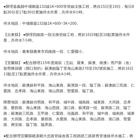
●辦理嘉義縣中埔鄉嘉132線1K+600等管線汰換工程，將自15日至19日，每日8
點30分至17點30分實施停水作業，共停水9小時。
停水地區：中埔鄉嘉132線1K+600~3K+200。
【台東縣】 ●辦理四維路一段汰換管線工程，將於16日9點至16點實施停水作
業，共停水7小時。
停水地區：臺東縣臺東市四維路一段、仁愛國小。
【宜蘭縣】 ●配合辦理115年度南區（五結、羅東、蘇澳、南澳）用戶新（改）
裝勞務採購（開口契約）蘇澳鎮隘丁里海山東路278至292號前施工，將於16日
13點至17點實施停水作業，共停水4小時。
停水地區：蘇澳鎮和平路、海山東路、蘇濱路一段、隘丁路；蘇澳鎮三民路、仁
愛路、忠孝路、海山東路、海山西路、聖愛路、隘丁路。
降壓地區：蘇澳鎮功勞路、和平路、城中路、城南路、城東路、大圳路、忠孝
路、樂群路、海山東路、海山西路、港口路、蘇濱路一段、蘇濱路二段、隘丁
路；蘇澳鎮三民路、五甲路、仁愛路、信義路、和平路、城中路、城南路、城東
路、大圳路、忠孝路、樂群路、永愛路、海山東路、海山西路、港口路、聖愛
路、興安路、隘丁路、隘界路。
●配合辦理宜蘭縣礁溪鄉大忠路管線改善工程踏踏三路新舊管連絡停水施工，將