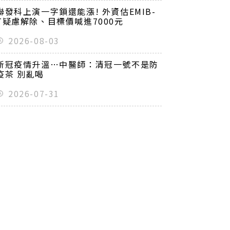
聯發科上演一字鎖還能漲! 外資估EMIB-
T疑慮解除、目標價喊進7000元
2026-08-03
新冠疫情升溫…中醫師：清冠一號不是防
疫茶 別亂喝
2026-07-31