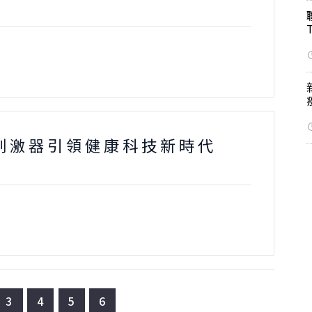
刺激器引領健康科技新時代
3
4
5
6