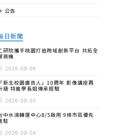
公告
每日新聞
工研院攜手桃園打造跨域創新平台 共拓全
球商機
2026-08-06
「新北校園廣告人」10周年 影像講座再
升級 特邀學長姐傳承經驗
2026-08-05
台中水湳轉運中心8/5啟用 9條市區優先
進駐
2026-08-04