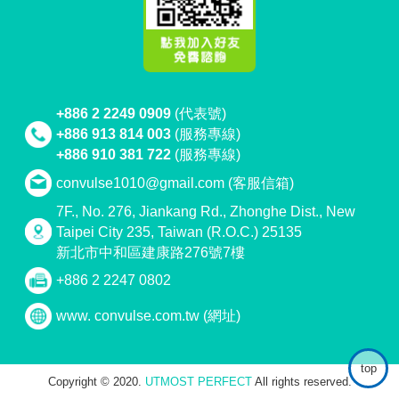
+886 2 2249 0909
(代表號)
+886 913 814 003
(服務專線)
+886 910 381 722
(服務專線)
convulse1010@gmail.com
(客服信箱)
7F., No. 276, Jiankang Rd., Zhonghe Dist., New
Taipei City 235, Taiwan (R.O.C.) 25135
新北市中和區建康路276號7樓
+886 2 2247 0802
www. convulse.com.tw
(網址)
top
Copyright © 2020.
UTMOST PERFECT
All rights reserved.