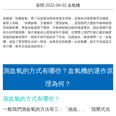
新聞 2022-09-02 血氧機
您聽過「快樂缺氧」嗎？自從新冠肺炎肆虐全球後，這個名詞便逐漸浮出檯面，
被眾人知曉。「快樂缺氧」又被稱作「隱形缺氧」，是指我們人體的中樞神經因
受病毒影響，導致血氧濃度下降時，中樞神經無法順利傳達警訊，因此身體不會
有任何呼吸困難、喘不過氣或心跳加速等不適感，但實際上我們可能已處於極度
危險的缺氧狀態中，稍有不慎可能就丟了性命。也因如此，隨身攜帶一台「血氧
機」成為了新型態生活的一部份，如果您也想挑選一台血氧機，卻又不知道該注
意什麼，那本文就是為您而生！
測血氧的方式有哪些？血氧機的運作原
理為何？
測血氧的方式有哪些？
一般我們測血氧的方法有三：「抽血」、「指壓式光