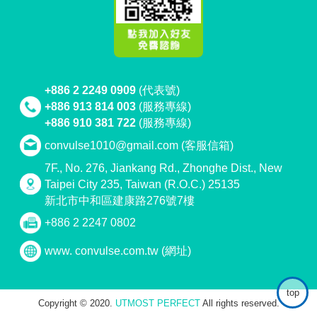
+886 2 2249 0909
(代表號)
+886 913 814 003
(服務專線)
+886 910 381 722
(服務專線)
convulse1010@gmail.com
(客服信箱)
7F., No. 276, Jiankang Rd., Zhonghe Dist., New
Taipei City 235, Taiwan (R.O.C.) 25135
新北市中和區建康路276號7樓
+886 2 2247 0802
www. convulse.com.tw
(網址)
top
Copyright © 2020.
UTMOST PERFECT
All rights reserved.