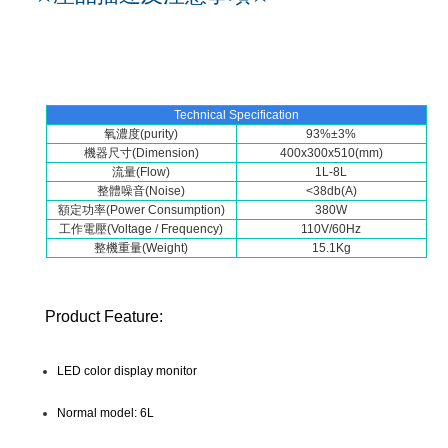
Technical Specification
氧濃度(purity)
93%±3%
機器尺寸(Dimension)
400x300x510(mm)
流量(Flow)
1L-8L
整體噪音(Noise)
<38db(A)
額定功率(Power Consumption)
380W
工作電壓(Voltage / Frequency)
110V/60Hz
整機重量(Weight)
15.1Kg
Product Feature:
LED color display monitor
Normal model: 6L