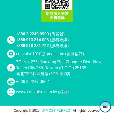
+886 2 2249 0909
(代表號)
+886 913 814 003
(服務專線)
+886 910 381 722
(服務專線)
convulse1010@gmail.com
(客服信箱)
7F., No. 276, Jiankang Rd., Zhonghe Dist., New
Taipei City 235, Taiwan (R.O.C.) 25135
新北市中和區建康路276號7樓
+886 2 2247 0802
www. convulse.com.tw
(網址)
top
Copyright © 2020.
UTMOST PERFECT
All rights reserved.